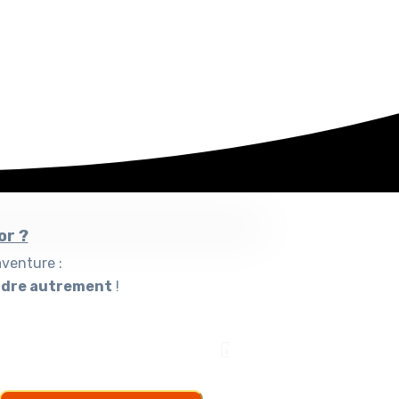
or ?
aventure :
ndre autrement
!