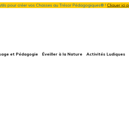
outils pour créer vos Chasses au Trésor Pédagogiques® !
Cliquer ici
sage et Pédagogie
Éveiller à la Nature
Activités Ludiques